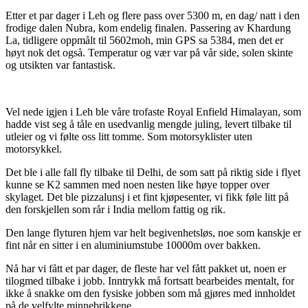
Etter et par dager i Leh og flere pass over 5300 m, en dag/ natt i den
frodige dalen Nubra, kom endelig finalen. Passering av Khardung
La, tidligere oppmålt til 5602moh, min GPS sa 5384, men det er
høyt nok det også. Temperatur og vær var på vår side, solen skinte
og utsikten var fantastisk.
Vel nede igjen i Leh ble våre trofaste Royal Enfield Himalayan, som
hadde vist seg å tåle en usedvanlig mengde juling, levert tilbake til
utleier og vi følte oss litt tomme. Som motorsyklister uten
motorsykkel.
Det ble i alle fall fly tilbake til Delhi, de som satt på riktig side i flyet
kunne se K2 sammen med noen nesten like høye topper over
skylaget. Det ble pizzalunsj i et fint kjøpesenter, vi fikk føle litt på
den forskjellen som rår i India mellom fattig og rik.
Den lange flyturen hjem var helt begivenhetsløs, noe som kanskje er
fint når en sitter i en aluminiumstube 10000m over bakken.
Nå har vi fått et par dager, de fleste har vel fått pakket ut, noen er
tilogmed tilbake i jobb. Inntrykk må fortsatt bearbeides mentalt, for
ikke å snakke om den fysiske jobben som må gjøres med innholdet
på de velfylte minnebrikkene.