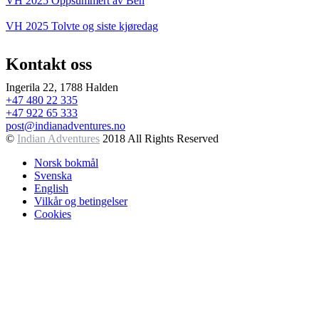
VH 2025 Oppsummert av Ben
VH 2025 Tolvte og siste kjøredag
Kontakt oss
Ingerila 22, 1788 Halden
+47 480 22 335
+47 922 65 333
post@indianadventures.no
©
Indian Adventures
2018 All Rights Reserved
Norsk bokmål
Svenska
English
Vilkår og betingelser
Cookies