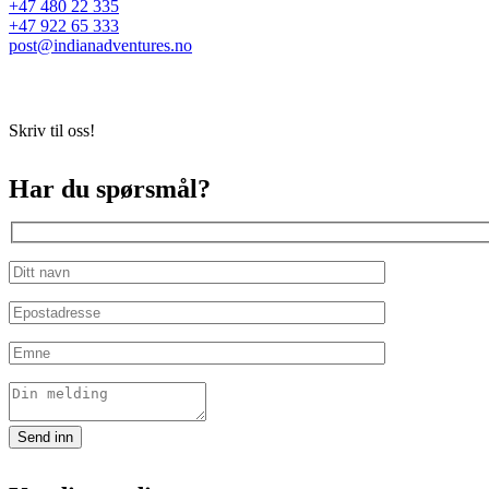
+47 480 22 335
+47 922 65 333
post@indianadventures.no
Skriv til oss!
Har du spørsmål?