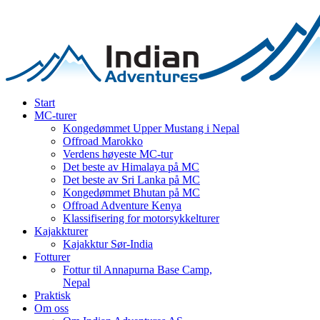
Start
MC-turer
Kongedømmet Upper Mustang i Nepal
Offroad Marokko
Verdens høyeste MC-tur
Det beste av Himalaya på MC
Det beste av Sri Lanka på MC
Kongedømmet Bhutan på MC
Offroad Adventure Kenya
Klassifisering for motorsykkelturer
Kajakkturer
Kajakktur Sør-India
Fotturer
Fottur til Annapurna Base Camp,
Nepal
Praktisk
Om oss