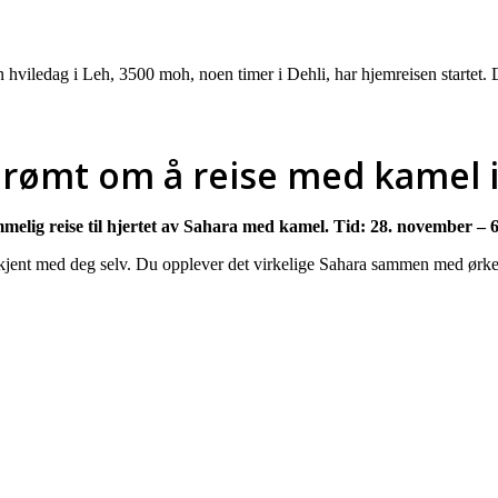
n hviledag i Leh, 3500 moh, noen timer i Dehli, har hjemreisen startet. D
drømt om å reise med kamel i
melig reise til hjertet av Sahara med kamel. Tid: 28. november – 
dre kjent med deg selv. Du opplever det virkelige Sahara sammen med ørk