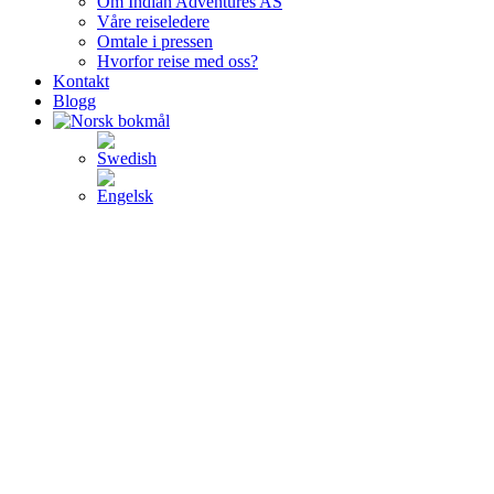
Om Indian Adventures AS
Våre reiseledere
Omtale i pressen
Hvorfor reise med oss?
Kontakt
Blogg