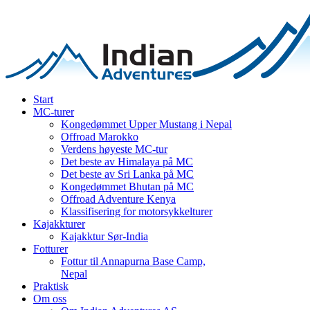
Start
MC-turer
Kongedømmet Upper Mustang i Nepal
Offroad Marokko
Verdens høyeste MC-tur
Det beste av Himalaya på MC
Det beste av Sri Lanka på MC
Kongedømmet Bhutan på MC
Offroad Adventure Kenya
Klassifisering for motorsykkelturer
Kajakkturer
Kajakktur Sør-India
Fotturer
Fottur til Annapurna Base Camp,
Nepal
Praktisk
Om oss