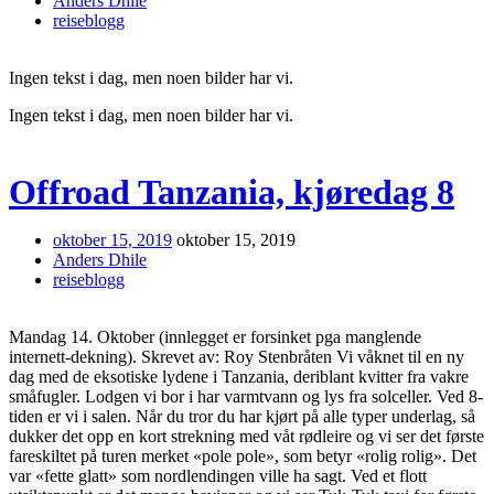
Anders Dhile
reiseblogg
Ingen tekst i dag, men noen bilder har vi.
Ingen tekst i dag, men noen bilder har vi.
Offroad Tanzania, kjøredag 8
oktober 15, 2019
oktober 15, 2019
Anders Dhile
reiseblogg
Mandag 14. Oktober (innlegget er forsinket pga manglende
internett-dekning). Skrevet av: Roy Stenbråten Vi våknet til en ny
dag med de eksotiske lydene i Tanzania, deriblant kvitter fra vakre
småfugler. Lodgen vi bor i har varmtvann og lys fra solceller. Ved 8-
tiden er vi i salen. Når du tror du har kjørt på alle typer underlag, så
dukker det opp en kort strekning med våt rødleire og vi ser det første
fareskiltet på turen merket «pole pole», som betyr «rolig rolig». Det
var «fette glatt» som nordlendingen ville ha sagt. Ved et flott