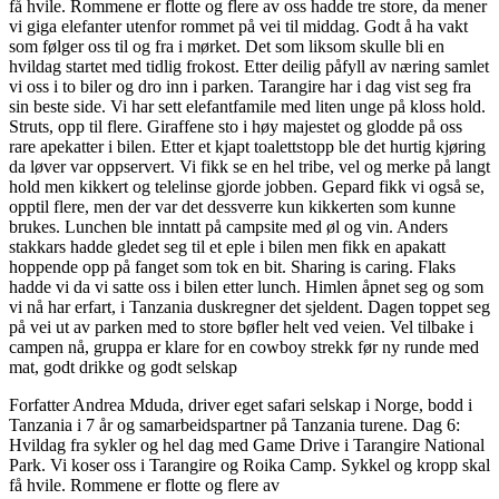
få hvile. Rommene er flotte og flere av oss hadde tre store, da mener
vi giga elefanter utenfor rommet på vei til middag. Godt å ha vakt
som følger oss til og fra i mørket. Det som liksom skulle bli en
hvildag startet med tidlig frokost. Etter deilig påfyll av næring samlet
vi oss i to biler og dro inn i parken. Tarangire har i dag vist seg fra
sin beste side. Vi har sett elefantfamile med liten unge på kloss hold.
Struts, opp til flere. Giraffene sto i høy majestet og glodde på oss
rare apekatter i bilen. Etter et kjapt toalettstopp ble det hurtig kjøring
da løver var oppservert. Vi fikk se en hel tribe, vel og merke på langt
hold men kikkert og telelinse gjorde jobben. Gepard fikk vi også se,
opptil flere, men der var det dessverre kun kikkerten som kunne
brukes. Lunchen ble inntatt på campsite med øl og vin. Anders
stakkars hadde gledet seg til et eple i bilen men fikk en apakatt
hoppende opp på fanget som tok en bit. Sharing is caring. Flaks
hadde vi da vi satte oss i bilen etter lunch. Himlen åpnet seg og som
vi nå har erfart, i Tanzania duskregner det sjeldent. Dagen toppet seg
på vei ut av parken med to store bøfler helt ved veien. Vel tilbake i
campen nå, gruppa er klare for en cowboy strekk før ny runde med
mat, godt drikke og godt selskap
Forfatter Andrea Mduda, driver eget safari selskap i Norge, bodd i
Tanzania i 7 år og samarbeidspartner på Tanzania turene. Dag 6:
Hvildag fra sykler og hel dag med Game Drive i Tarangire National
Park. Vi koser oss i Tarangire og Roika Camp. Sykkel og kropp skal
få hvile. Rommene er flotte og flere av