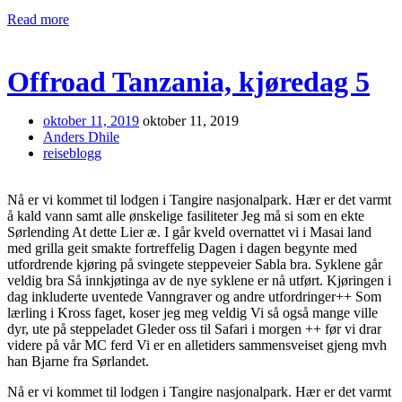
Read more
Offroad Tanzania, kjøredag 5
oktober 11, 2019
oktober 11, 2019
Anders Dhile
reiseblogg
Nå er vi kommet til lodgen i Tangire nasjonalpark. Hær er det varmt
å kald vann samt alle ønskelige fasiliteter Jeg må si som en ekte
Sørlending At dette Lier æ. I går kveld overnattet vi i Masai land
med grilla geit smakte fortreffelig Dagen i dagen begynte med
utfordrende kjøring på svingete steppeveier Sabla bra. Syklene går
veldig bra Så innkjøtinga av de nye syklene er nå utført. Kjøringen i
dag inkluderte uventede Vanngraver og andre utfordringer++ Som
lærling i Kross faget, koser jeg meg veldig Vi så også mange ville
dyr, ute på steppeladet Gleder oss til Safari i morgen ++ før vi drar
videre på vår MC ferd Vi er en alletiders sammensveiset gjeng mvh
han Bjarne fra Sørlandet.
Nå er vi kommet til lodgen i Tangire nasjonalpark. Hær er det varmt