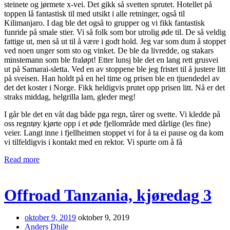
steinete og jørmete x-vei. Det gikk så svetten sprutet. Hotellet på
toppen lå fantastisk til med utsikt i alle retninger, også til
Kilimanjaro. I dag ble det også to grupper og vi fikk fantastisk
funride på smale stier. Vi så folk som bor utrolig øde til. De så veldig
fattige ut, men så ut til å være i godt hold. Jeg var som dum å stoppet
ved noen unger som sto og vinket. De ble da livredde, og stakars
minstemann som ble fraløpt! Etter lunsj ble det en lang rett grusvei
ut på Samarai-sletta. Ved en av stoppene ble jeg fristet til å justere litt
på sveisen. Han holdt på en hel time og prisen ble en tjuendedel av
det det koster i Norge. Fikk heldigvis prutet opp prisen litt. Nå er det
straks middag, helgrilla lam, gleder meg!
I går ble det en våt dag både pga regn, tårer og svette. Vi kledde på
oss regntøy kjørte opp i et øde fjellområde med dårlige (les fine)
veier. Langt inne i fjellheimen stoppet vi for å ta ei pause og da kom
vi tilfeldigvis i kontakt med en rektor. Vi spurte om å få
Read more
Offroad Tanzania, kjøredag 3
oktober 9, 2019
oktober 9, 2019
Anders Dhile