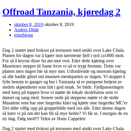
Offroad Tanzania, kjøredag 2
oktober 8, 2019
oktober 8, 2019
Anders Dhile
reiseblogg
Dag 2 startet med frokost på terrassen med utsikt over Lake Chala.
Planen for dagen var å kjøre mot nærmeste fjell i syd ca1800 moh.
For så å krysse disse fra øst mot vest. Etter dette kjøring over
Maseienes stepper til Same hvor vi nå er trygt fremme. Dette var
planen men dagen ble så mye mer. Utfordrende og morsom kjøring
så alle hadde gliset om munnen mesteparten av dagen. Vi stoppet å
fylte bensin to ganger og her i Tanzania så er pumpene betjent av
stedets skjønnheter som falt i god smak. Se bilde. Fjellpasseringen
med lunsj på toppen hvor vi møtte de lokale skolebarna som vi
danset og sang med. Senere nede på steppene møtte vi de stolte
Masaiene som bar sine fargerike klær og kjørte sine fargerike MC'er
Det stilte villig opp på gruppebilde med oss alle. Etter denne dagen
så lurer vi på om det kan bli så mye bedre? Vi får se. I morgen de en
ny dag. Følg med!!! Tekst av Hans Cappelen
Dag 2 startet med frokost på terrassen med utsikt over Lake Chala.