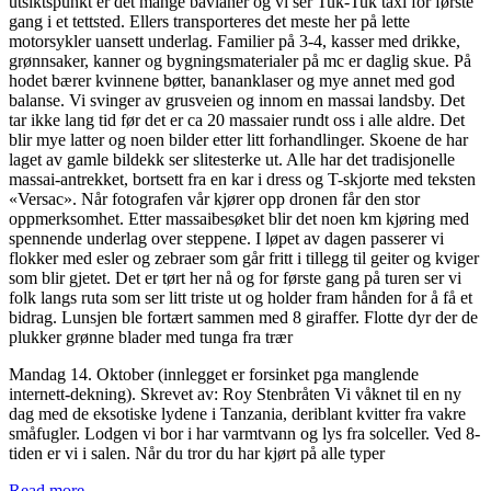
utsiktspunkt er det mange bavianer og vi ser Tuk-Tuk taxi for første
gang i et tettsted. Ellers transporteres det meste her på lette
motorsykler uansett underlag. Familier på 3-4, kasser med drikke,
grønnsaker, kanner og bygningsmaterialer på mc er daglig skue. På
hodet bærer kvinnene bøtter, bananklaser og mye annet med god
balanse. Vi svinger av grusveien og innom en massai landsby. Det
tar ikke lang tid før det er ca 20 massaier rundt oss i alle aldre. Det
blir mye latter og noen bilder etter litt forhandlinger. Skoene de har
laget av gamle bildekk ser slitesterke ut. Alle har det tradisjonelle
massai-antrekket, bortsett fra en kar i dress og T-skjorte med teksten
«Versac». Når fotografen vår kjører opp dronen får den stor
oppmerksomhet. Etter massaibesøket blir det noen km kjøring med
spennende underlag over steppene. I løpet av dagen passerer vi
flokker med esler og zebraer som går fritt i tillegg til geiter og kviger
som blir gjetet. Det er tørt her nå og for første gang på turen ser vi
folk langs ruta som ser litt triste ut og holder fram hånden for å få et
bidrag. Lunsjen ble fortært sammen med 8 giraffer. Flotte dyr der de
plukker grønne blader med tunga fra trær
Mandag 14. Oktober (innlegget er forsinket pga manglende
internett-dekning). Skrevet av: Roy Stenbråten Vi våknet til en ny
dag med de eksotiske lydene i Tanzania, deriblant kvitter fra vakre
småfugler. Lodgen vi bor i har varmtvann og lys fra solceller. Ved 8-
tiden er vi i salen. Når du tror du har kjørt på alle typer
Read more