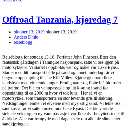
Offroad Tanzania, kjøredag 7
oktober 13, 2019
oktober 13, 2019
Anders Dhile
reiseblogg
Reiseblogg for søndag 13.10. Forfatter John Finsberg Etter den
fantastisk gårsdagen i Tarangire nasjonspark, satte vi oss igjen på
motorsyklene. Vi startet i oppholds vær og målet var Lake Eyasi.
Startet med litt transport både på sand og annet underlag før vi
begynte oppstigning til The Rift Valley. Kjørte gjennom flere
landsbyer med vinkende unger. Frodig natur og flotte blå blomster
på trærne. Det ble en vannpassasje og litt kjøring i sand før
oppstigning til ca 2000 m hvor vi tok lunsj. Her så vi en
motorsykkel som transporterte en stor levende gris til slakting.
Nedstigningen endte i et elveleie med mye artig sand. Vi lekte oss i
sandkassa før vi satte kursen mot Lake Eyasi. Det ble varierte
steinete veier og en ny vannpassasje hvor flere dyr benyttet stedet til
å drikke. Alle var fornøyde med dagen selv om alle ble slitne etter
sandkjøringen.