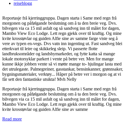
reiseblogg
Reportasje frå kjerringgruppa. Dagen starta i Same med regn frå
morgonen og påfølgande beslutning om å ta den breie veg. Dvs.
bilvegen via ca 15 mil asfalt og så sandveg inn til målet for dagen,
Mambo View Eco Lodge. Lett regn gjekk over til kraftig. Og mine
kvite krosstøvlar og guiden Alfie sine av samme farge viste seg å
vere av typen en-vegs. Dvs vatn inn ingenting ut. Fast sandveg blei
etterkvart til leire og skikkeleg sleip. Vi passerte flotte
landbruksområder og landsbymarkeder, og fytte katta så mange
lokale motorsyklar parkert i vente på betre ver. Men for mange
kunne ikkje jobben vente så vi møtte mange to- hjulingar lasta med
det utrulegaste. Palmegreiner, gasstankar, bensinkanner, grønnsaker,
bygningsmaterialer, verktøy... Håper på betre ver i morgon og at vi
får sett den fantastiske utsikta! Mvh Nelly
Reportasje frå kjerringgruppa. Dagen starta i Same med regn frå
morgonen og påfølgande beslutning om å ta den breie veg. Dvs.
bilvegen via ca 15 mil asfalt og så sandveg inn til målet for dagen,
Mambo View Eco Lodge. Lett regn gjekk over til kraftig. Og mine
kvite krosstøvlar og guiden Alfie sine av samme
Read more