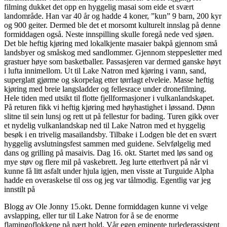
filming dukket det opp en hyggelig masai som eide et svært
landområde. Han var 40 år og hadde 4 koner, ”kun” 9 barn, 200 kyr
og 900 geiter. Dermed ble det et morsomt kulturelt innslag på denne
formiddagen også. Neste innspilling skulle foregå nede ved sjøen.
Det ble heftig kjøring med lokalkjente masaier bakpå gjennom små
landsbyer og småskog med sandlommer. Gjennom steppesletter med
grastuer høye som basketballer. Passasjeren var dermed ganske høyt
i lufta innimellom. Ut til Lake Natron med kjøring i vann, sand,
superglatt gjørme og skorpelag etter tørrlagt elveleie. Masse heftig
kjøring med breie langsladder og fellesrace under dronefilming.
Hele tiden med utsikt til flotte fjellformasjoner i vulkanlandskapet.
På returen fikk vi heftig kjøring med høyhastighet i løssand. Dønn
slitne til sein lunsj og rett ut på fellestur for bading. Turen gikk over
et nydelig vulkanlandskap ned til Lake Natron med et hyggelig
besøk i en trivelig masailandsby. Tilbake i Lodgen ble det en svært
hyggelig avslutningsfest sammen med guidene. Selvfølgelig med
dans og grilling på masaivis. Dag 16. okt. Startet med løs sand og
mye støv og flere mil på vaskebrett. Jeg lurte etterhvert på når vi
kunne få litt asfalt under hjula igjen, men visste at Turguide Alpha
hadde en overaskelse til oss og jeg var tålmodig. Egentlig var jeg
innstilt på
Blogg av Ole Jonny 15.okt. Denne formiddagen kunne vi velge
avslapping, eller tur til Lake Natron for å se de enorme
flamingoflokkene på nært hold. Vår egen eminente turlederassistent