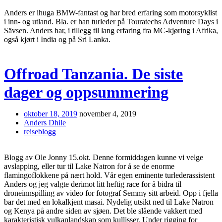
Anders er ihuga BMW-fantast og har bred erfaring som motorsyklist
i inn- og utland. Bla. er han turleder på Touratechs Adventure Days i
Sävsen. Anders har, i tillegg til lang erfaring fra MC-kjøring i Afrika,
også kjørt i India og på Sri Lanka.
Offroad Tanzania. De siste
dager og oppsummering
oktober 18, 2019
november 4, 2019
Anders Dhile
reiseblogg
Blogg av Ole Jonny 15.okt. Denne formiddagen kunne vi velge
avslapping, eller tur til Lake Natron for å se de enorme
flamingoflokkene på nært hold. Vår egen eminente turlederassistent
Anders og jeg valgte derimot litt heftig race for å bidra til
droneinnspilling av video for fotograf Semmy sitt arbeid. Opp i fjella
bar det med en lokalkjent masai. Nydelig utsikt ned til Lake Natron
og Kenya på andre siden av sjøen. Det ble slående vakkert med
karakteristisk vulkanlandskap som kullisser. Under rigging for