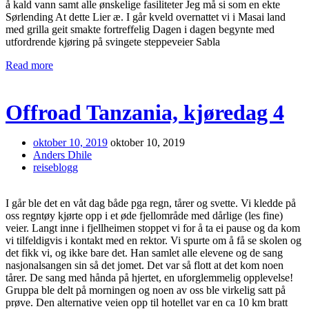
å kald vann samt alle ønskelige fasiliteter Jeg må si som en ekte
Sørlending At dette Lier æ. I går kveld overnattet vi i Masai land
med grilla geit smakte fortreffelig Dagen i dagen begynte med
utfordrende kjøring på svingete steppeveier Sabla
Read more
Offroad Tanzania, kjøredag 4
oktober 10, 2019
oktober 10, 2019
Anders Dhile
reiseblogg
I går ble det en våt dag både pga regn, tårer og svette. Vi kledde på
oss regntøy kjørte opp i et øde fjellområde med dårlige (les fine)
veier. Langt inne i fjellheimen stoppet vi for å ta ei pause og da kom
vi tilfeldigvis i kontakt med en rektor. Vi spurte om å få se skolen og
det fikk vi, og ikke bare det. Han samlet alle elevene og de sang
nasjonalsangen sin så det jomet. Det var så flott at det kom noen
tårer. De sang med hånda på hjertet, en uforglemmelig opplevelse!
Gruppa ble delt på morningen og noen av oss ble virkelig satt på
prøve. Den alternative veien opp til hotellet var en ca 10 km bratt