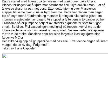
Dag 2 startet med frokost på terrassen med utsikt over Lake Chala.
Planen for dagen var å kjøre mot nærmeste fjell i syd ca1800 moh. For så
å krysse disse fra øst mot vest. Etter dette kjøring over Maseienes
stepper til Same hvor vi nå er trygt fremme. Dette var planen men dagen
ble så mye mer. Utfordrende og morsom kjøring så alle hadde gliset om
munnen mesteparten av dagen. Vi stoppet å fylte bensin to ganger og her
i Tanzania så er pumpene betjent av stedets skjønnheter som falt i god
smak. Se bilde. Fjellpasseringen med lunsj på toppen hvor vi møtte de
lokale skolebarna som vi danset og sang med. Senere nede på steppene
møtte vi de stolte Masaiene som bar sine fargerike klær og kjørte sine
fargerike MC’er
Det stilte villig opp på gruppebilde med oss alle. Etter denne dagen så lurer
morgen de en ny dag. Følg med!!!
Tekst av Hans Cappelen