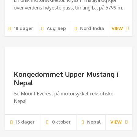
En unik motorsykkeltur. Kryss Himalaya og kjør
over verdens høyeste pass, Umling La, på 5799 m.
18 dager
Aug-Sep
Nord-India
VIEW
Kongedømmet Upper Mustang i
Nepal
Se Mount Everest på motorsykkel i eksotiske
Nepal
15 dager
Oktober
Nepal
VIEW