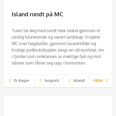
Island rundt på MC
Turen tar deg med rundt hele Island gjennom et
utrolig fasinerende og variert landskap. Vi kjører
MC over høyplatåer, gjennom lavaområder og
frodige jordbruksbygder, langs en vill kystlinje, inn
i fjorder som omkranses av mektige fjell og mot
isbreer som tårner seg opp i horisonten.
15 dager
Augusti
Island
VIEW