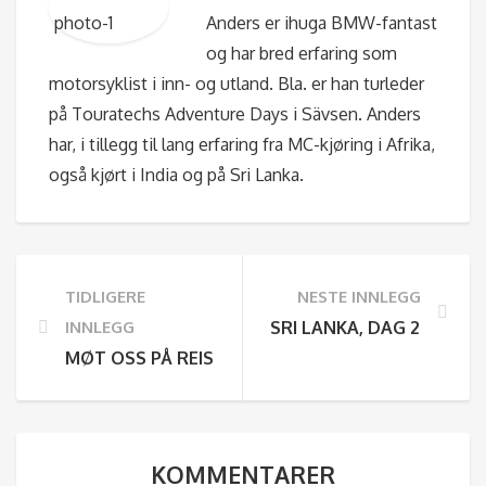
Anders er ihuga BMW-fantast
og har bred erfaring som
motorsyklist i inn- og utland. Bla. er han turleder
på Touratechs Adventure Days i Sävsen. Anders
har, i tillegg til lang erfaring fra MC-kjøring i Afrika,
også kjørt i India og på Sri Lanka.
TIDLIGERE
NESTE INNLEGG
INNLEGG
SRI LANKA, DAG 2 – SIGIR
MØT OSS PÅ REISELIVSMESSEN 13. – 15. JANUAR!
KOMMENTARER