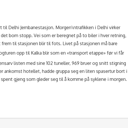
rt til Delhi Jernbanestasjon. Morgen\ntrafikken i Delhi virker
r det bom stopp. Vei som er beregnet på to biler i hver retning,
et frem til stasjonen blir til fots. Livet på stasjonen må bare
ogturen opp til Kalka blir som en «transport etappe» før vi får
densarv listen med sine 102 tuneller, 969 bruer og snitt stigning
er ankomst hotellet, hadde gruppa seg en liten spasertur bort i
 spent gjeng som gleder seg til å komme på syklene i morgen.