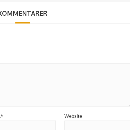
KOMMENTARER
l*
Website