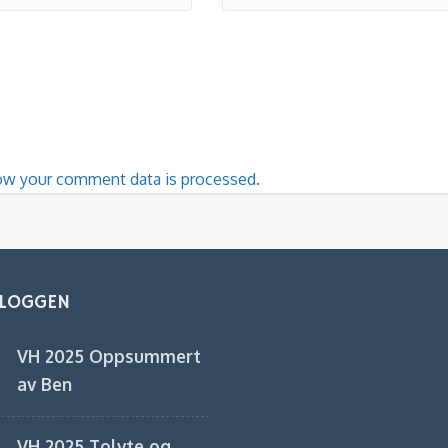
ow your comment data is processed.
BLOGGEN
VH 2025 Oppsummert
av Ben
VH 2025 Tolvte og