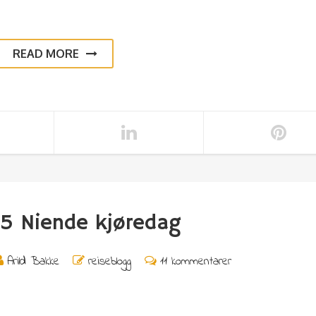
READ MORE
5 Niende kjøredag
Arild Bakke
reiseblogg
11 kommentarer