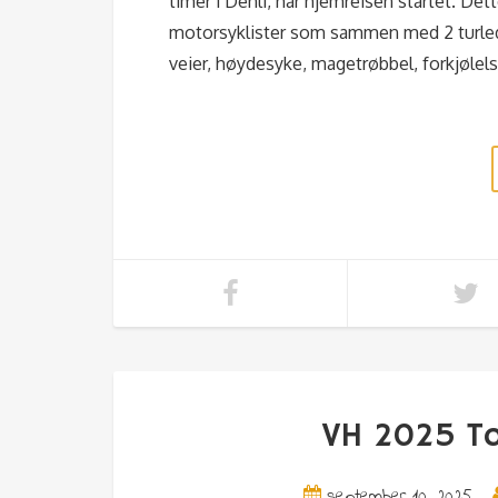
timer i Dehli, har hjemreisen startet. Det
motorsyklister som sammen med 2 turledere
veier, høydesyke, magetrøbbel, forkjølel
VH 2025 To
september 10, 2025