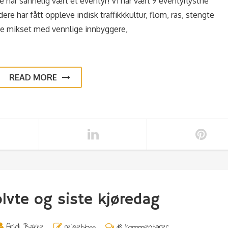
te har sannelig vært et eventyr! Vi har vært 9 eventyrlystne
 har fått oppleve indisk traffikkkultur, flom, ras, stengte
se mikset med vennlige innbyggere,
READ MORE
lvte og siste kjøredag
Arild Bakke
reiseblogg
18 kommentarer