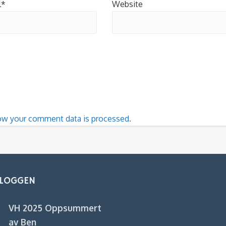
l*
Website
ow your comment data is processed.
BLOGGEN
VH 2025 Oppsummert
av Ben