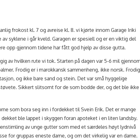
lig frokost kl. 7 og avreise kl. 8. vi kjørte innom Garage Iriki
 av syklene i går kveld. Garagen er spesiell og er en viktig del
ere opp gjennom tidene har fått god hjelp av disse gutta.
gig av hvilken rute vi tok. Starten på dagen var 5-6 mil gjenno
palmer. Frodig er i marokkansk sammenheng, ikke norsk. Frodig
tasjon, og ikke bare sand og stein. Det var små hyggelige
støvete. Sikkert slitsomt for de som bodde der, og det ble ikke
rne som bora seg inn i fordekket til Svein Erik. Det er mange
dekket ble lappet i skyggen foran apoteket i en liten landsby.
enstimling av unge gutter som med et særdeles høyt lydnivå
esse for gruppas eneste dame, og om det virkelig var en dame.