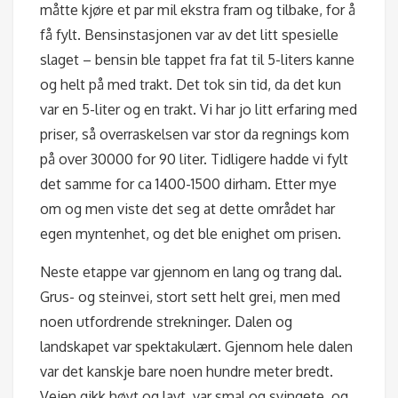
måtte kjøre et par mil ekstra fram og tilbake, for å
få fylt. Bensinstasjonen var av det litt spesielle
slaget – bensin ble tappet fra fat til 5-liters kanne
og helt på med trakt. Det tok sin tid, da det kun
var en 5-liter og en trakt. Vi har jo litt erfaring med
priser, så overraskelsen var stor da regnings kom
på over 30000 for 90 liter. Tidligere hadde vi fylt
det samme for ca 1400-1500 dirham. Etter mye
om og men viste det seg at dette området har
egen myntenhet, og det ble enighet om prisen.
Neste etappe var gjennom en lang og trang dal.
Grus- og steinvei, stort sett helt grei, men med
noen utfordrende strekninger. Dalen og
landskapet var spektakulært. Gjennom hele dalen
var det kanskje bare noen hundre meter bredt.
Veien gikk høyt og lavt, var smal og svingete, og