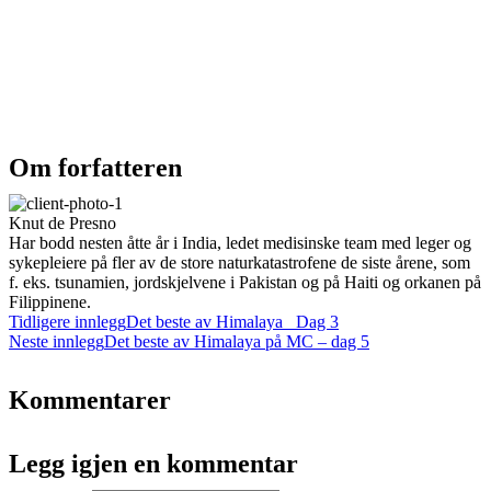
Om forfatteren
Knut de Presno
Har bodd nesten åtte år i India, ledet medisinske team med leger og
sykepleiere på fler av de store naturkatastrofene de siste årene, som
f. eks. tsunamien, jordskjelvene i Pakistan og på Haiti og orkanen på
Filippinene.
Tidligere innlegg
Det beste av Himalaya Dag 3
Neste innlegg
Det beste av Himalaya på MC – dag 5
Kommentarer
Legg igjen en kommentar