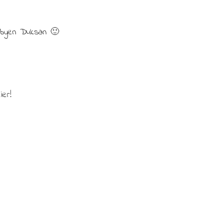
ybyen Duksan 🙂
er!