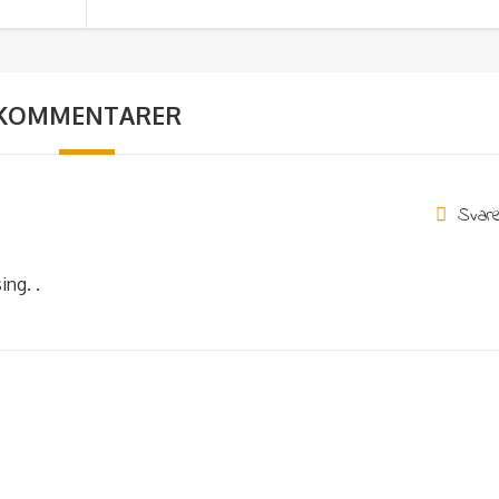
KOMMENTARER
Svar
ing. .