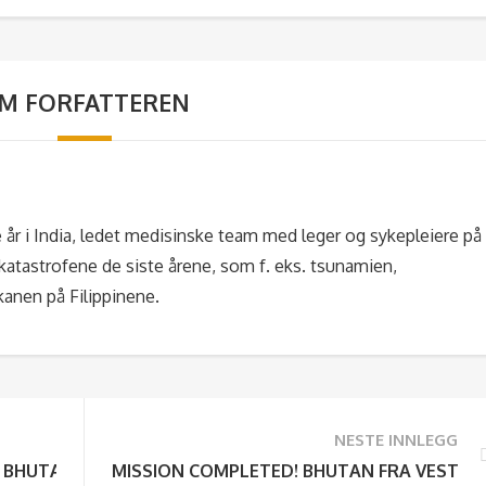
M FORFATTEREN
 år i India, ledet medisinske team med leger og sykepleiere på
rkatastrofene de siste årene, som f. eks. tsunamien,
kanen på Filippinene.
NESTE INNLEGG
. BHUTAN PÅ MC
MISSION COMPLETED! BHUTAN FRA VEST TIL