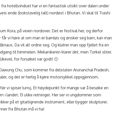
 fra hotellvinduet har vi en fantastisk utsikt over dalen under
veis ende (bokstavelig talt) nordøst i Bhutan. Vi skal til Trashi
 Gum Kora, på veien nordover. Det er festival her, og derfor
 får vi høre at om man er barnløs og ønsker seg barn, kan man
lknaus. Da vil alt ordne seg. Og klatrer man opp fjellet fra en
dgang til himmelen. Mekanikeren klarer det, men Torkel sliter.
ikevel, for forsøket var godt! 🙂
, Dawung Chu, som kommer fra delstaten Arunanchal Pradesh.
ler, og det er herlig å kjøre motorsykkel oppigjennom.
før vi spiser lunsj. Et høydepunkt for mange var å besøke en
m i landet. 13 ulike retninger. Her ser vi ungdommer som
pikker på et gitarlignende instrument, eller bygger skulpturer.
nner fra Bhutan må vi ha!