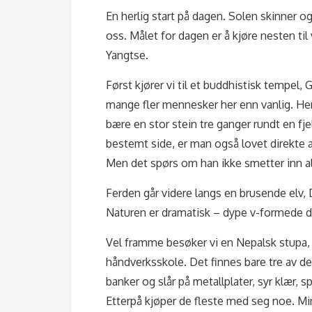
En herlig start på dagen. Solen skinner og
oss. Målet for dagen er å kjøre nesten til 
Yangtse.
Først kjører vi til et buddhistisk tempel,
mange fler mennesker her enn vanlig. Her
bære en stor stein tre ganger rundt en fjel
bestemt side, er man også lovet direkte a
Men det spørs om han ikke smetter inn all
Ferden går videre langs en brusende elv
Naturen er dramatisk – dype v-formede da
Vel framme besøker vi en Nepalsk stupa, 
håndverksskole. Det finnes bare tre av de
banker og slår på metallplater, syr klær, s
Etterpå kjøper de fleste med seg noe. Mi