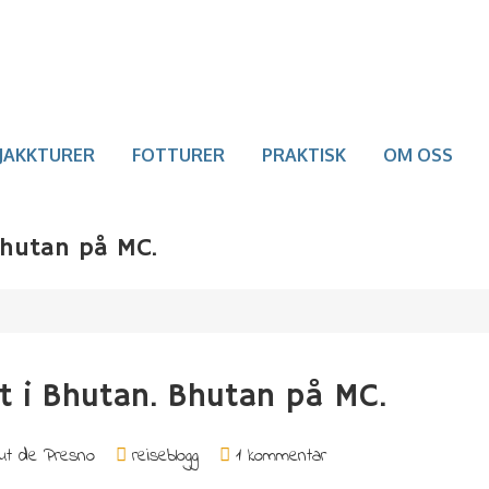
JAKKTURER
FOTTURER
PRAKTISK
OM OSS
Bhutan på MC.
t i Bhutan. Bhutan på MC.
ut de Presno
reiseblogg
1 kommentar