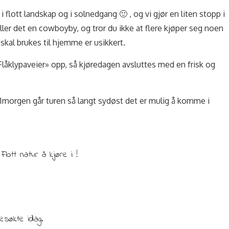
 flott landskap og i solnedgang 🙂 , og vi gjør en liten stopp i
ler det en cowboyby, og tror du ikke at flere kjøper seg noen
kal brukes til hjemme er usikkert.
«Flåklypaveier» opp, så kjøredagen avsluttes med en frisk og
 Imorgen går turen så langt sydøst det er mulig å komme i
Flott natur å kjøre i !
esøkte idag.