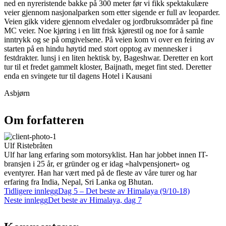
ned en nyreristende bakke på 300 meter før vi fikk spektakulære
veier gjennom nasjonalparken som etter sigende er full av leoparder.
Veien gikk videre gjennom elvedaler og jordbruksområder på fine
MC veier. Noe kjøring i en litt frisk kjørestil og noe for å samle
inntrykk og se på omgivelsene. På veien kom vi over en feiring av
starten på en hindu høytid med stort opptog av mennesker i
festdrakter. lunsj i en liten hektisk by, Bageshwar. Deretter en kort
tur til et fredet gammelt kloster, Baijnath, meget fint sted. Deretter
enda en svingete tur til dagens Hotel i Kausani
Asbjørn
Om forfatteren
Ulf Ristebråten
Ulf har lang erfaring som motorsyklist. Han har jobbet innen IT-
bransjen i 25 år, er gründer og er idag «halvpensjonert» og
eventyrer. Han har vært med på de fleste av våre turer og har
erfaring fra India, Nepal, Sri Lanka og Bhutan.
Tidligere innlegg
Dag 5 – Det beste av Himalaya (9/10-18)
Neste innlegg
Det beste av Himalaya, dag 7