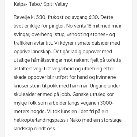
Kalpa- Tabo/ Spiti Valley
Revelje kl 5:30, frukost og avgang 6:30. Dette
livet er ikkje for pingler. No venta 18 mil med meir
svingar, overheng, stup, «shooting stones» og
trafikken avtar litt. Vi køyrer i smale dalsider med
opprive landskap. Det går radig oppover med
utallige hårnålssvingar mot nakent fjell på tofelts
asfaltert veg. Litt vegarbeid og utbetring etter
skade oppover blir utført for hand og kvinnene
knuser stein til pukk med hammar. Ungane under
skulealder er med på jobb. Ganske utruleg kor
mykje folk som arbeider langs vegane i 3000-
meters høgde. Vi tok lunsjen i det fri på ein
helikopterlandingspalss i Nako med ein storslage
landskap rundt oss.