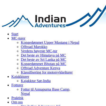
Start
MC-turer
Kongedømmet Upper Mustang i Nepal
Offroad Marokko
Verdens høyeste MC-tur
Det beste av Himalaya på MC
Det beste av Sri Lanka på MC
Kongedømmet Bhutan på MC
Offroad Adventure Kenya
Klassifisering for motorsykkelturer
Kajakkturer
Kajakktur Sør-India
Fotturer
Fottur til Annapurna Base Camp,
Nepal
Praktisk
Om oss