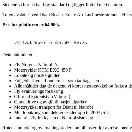
Stedene vi bor på har høy standard og ligger flott til ute i naturen.
Turen avsluttes ved Diani Beach. En av Afrikas fineste strender. Her sl
Pris for pilotturen er 64 900,-.
Se kart. Ruten er den lilla streken
Dette inkluderer:
Fly Norge – Nairobi t/r
Motorsykler KTM EXC 450 F
Lokale og norske guider
Følgebil Toyota Landcruiser som tar bagasjen
Alle måltider dag de dagene vi kjører motorsykkel og frokost d
Fly evakuerings forsikring
Off road kjøreutstyr (Valgfritt)
Game drive og avgift til nasjonalparker
Motorsykkel transport fra Diani til Nairobi
MC forsikring som dekker skader opp til 200 USD
Innenriksfly fra kysten til Nairobi siste dag
Rutens innhold og overnattingssteder kan bli justert før avreise, men 