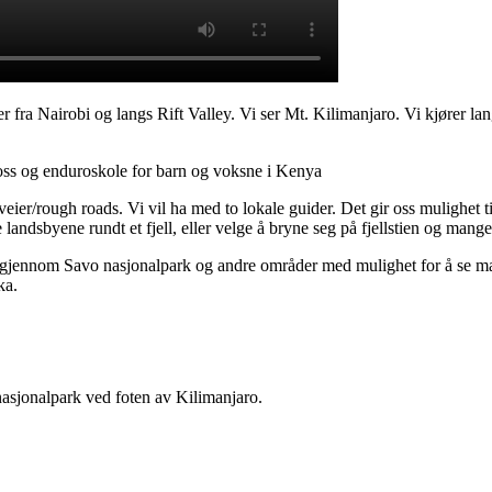
 fra Nairobi og langs Rift Valley. Vi ser Mt. Kilimanjaro. Vi kjører lang
ross og enduroskole for barn og voksne i Kenya
ier/rough roads. Vi vil ha med to lokale guider. Det gir oss mulighet ti
ndsbyene rundt et fjell, eller velge å bryne seg på fjellstien og mangel p
 gjennom Savo nasjonalpark og andre områder med mulighet for å se mange
ka.
i nasjonalpark ved foten av Kilimanjaro.