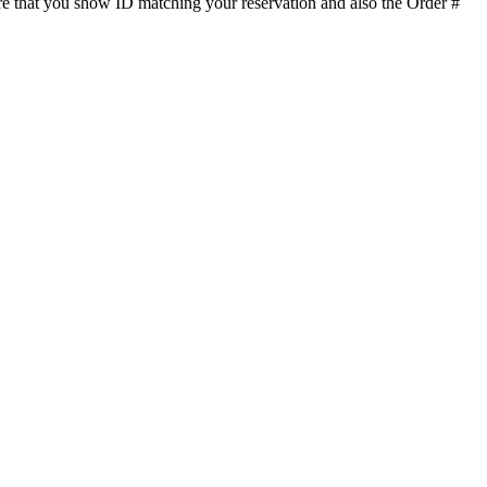
re that you show ID matching your reservation and also the Order #