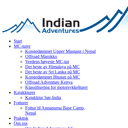
Start
MC-turer
Kongedømmet Upper Mustang i Nepal
Offroad Marokko
Verdens høyeste MC-tur
Det beste av Himalaya på MC
Det beste av Sri Lanka på MC
Kongedømmet Bhutan på MC
Offroad Adventure Kenya
Klassifisering for motorsykkelturer
Kajakkturer
Kajakktur Sør-India
Fotturer
Fottur til Annapurna Base Camp,
Nepal
Praktisk
Om oss