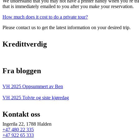
We understand that you may not have a printer handy when you’re trav
that is immediately emailed to you after you make your reservation.
How much does it cost to do a private tour?
Please contact us to get the latest information on your desired trip.
Kredittverdig
Fra bloggen
VH 2025 Oppsummert av Ben
VH 2025 Tolvte og siste kjøredag
Kontakt oss
Ingerila 22, 1788 Halden
+47 480 22 335
+47 922 65 333