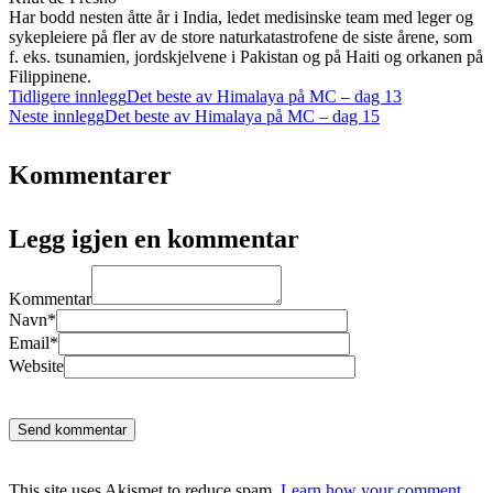
Har bodd nesten åtte år i India, ledet medisinske team med leger og
sykepleiere på fler av de store naturkatastrofene de siste årene, som
f. eks. tsunamien, jordskjelvene i Pakistan og på Haiti og orkanen på
Filippinene.
Tidligere innlegg
Det beste av Himalaya på MC – dag 13
Neste innlegg
Det beste av Himalaya på MC – dag 15
Kommentarer
Legg igjen en kommentar
Kommentar
Navn*
Email*
Website
Send kommentar
This site uses Akismet to reduce spam.
Learn how your comment