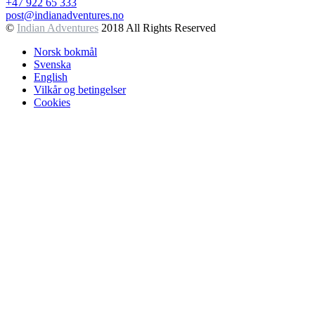
+47 922 65 333
post@indianadventures.no
©
Indian Adventures
2018 All Rights Reserved
Norsk bokmål
Svenska
English
Vilkår og betingelser
Cookies