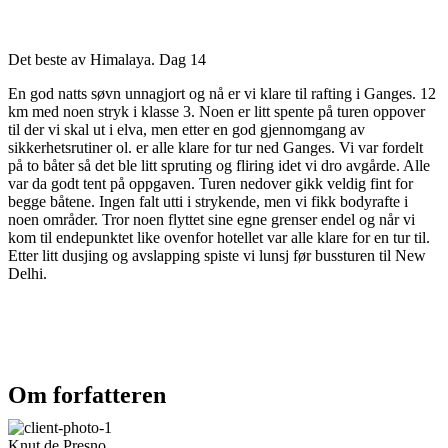
Det beste av Himalaya. Dag 14
En god natts søvn unnagjort og nå er vi klare til rafting i Ganges. 12
km med noen stryk i klasse 3. Noen er litt spente på turen oppover
til der vi skal ut i elva, men etter en god gjennomgang av
sikkerhetsrutiner ol. er alle klare for tur ned Ganges. Vi var fordelt
på to båter så det ble litt spruting og fliring idet vi dro avgårde. Alle
var da godt tent på oppgaven. Turen nedover gikk veldig fint for
begge båtene. Ingen falt utti i strykende, men vi fikk bodyrafte i
noen områder. Tror noen flyttet sine egne grenser endel og når vi
kom til endepunktet like ovenfor hotellet var alle klare for en tur til.
Etter litt dusjing og avslapping spiste vi lunsj før bussturen til New
Delhi.
Om forfatteren
Knut de Presno