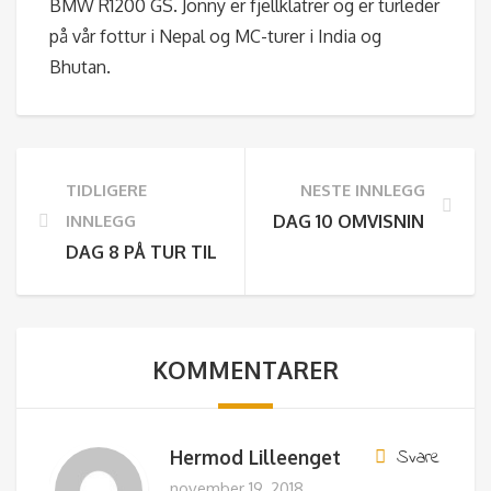
BMW R1200 GS. Jonny er fjellklatrer og er turleder
på vår fottur i Nepal og MC-turer i India og
Bhutan.
TIDLIGERE
NESTE INNLEGG
INNLEGG
DAG 10 OMVISNING PÅ D
DAG 8 PÅ TUR TIL CHITWAN
KOMMENTARER
Svare
Hermod Lilleenget
november 19, 2018